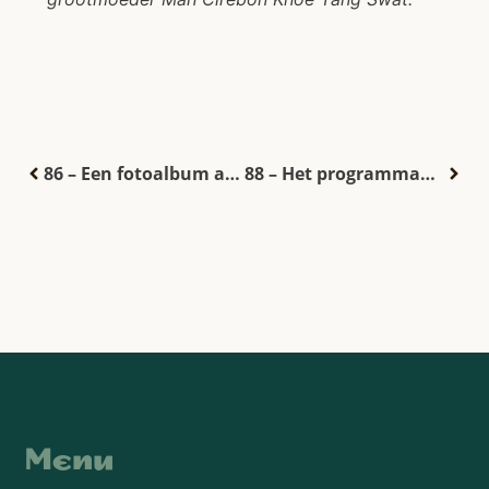
86 – Een fotoalbum als afscheid
88 – Het programmaboekje bij het 50-jarig jubileum van Chung Hwa Hui
Menu