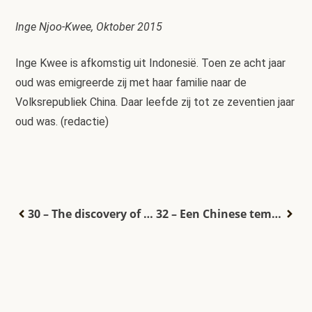
Inge Njoo-Kwee, Oktober 2015
Inge Kwee is afkomstig uit Indonesië. Toen ze acht jaar
oud was emigreerde zij met haar familie naar de
Volksrepubliek China. Daar leefde zij tot ze zeventien jaar
oud was. (redactie)
30 – The discovery of the mystery behind the national anthem Indonesia Raya
32 – Een Chinese tempel in Dili, Oost-Timor