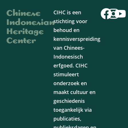
Chinese
CIHC is een
Indonesian
stichting voor
Heritage
behoud en
Center
kennisverspreiding
van Chinees-
Indonesisch
erfgoed. CIHC
stimuleert
onderzoek en
maakt cultuur en
geschiedenis
toegankelijk via
publicaties,
publieksdagen en