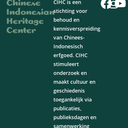
Chinese
CIHC is een
Indonesian
stichting voor
Heritage
behoud en
Center
kennisverspreiding
van Chinees-
Indonesisch
erfgoed. CIHC
stimuleert
onderzoek en
maakt cultuur en
geschiedenis
toegankelijk via
publicaties,
publieksdagen en
samenwerking