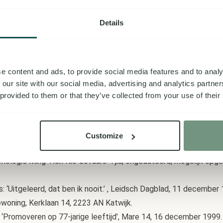
1 december 1999; Foto: Dick Hogewoning, Kerklaan 14, 2223 AN K
 op 77-jarige leeftijd’, Mare 14, 16 december 1999. Jacqueline K
Details
nuari 2000,
ijsbegeerte Universiteit leiden.
promotieonderzoek naar het Hollands-Chinese onderwijs in Nede
e content and ads, to provide social media features and to analy
 our site with our social media, advertising and analytics partn
 december Universiteit Leiden. Hierna bereidt zij een biografie 
 provided to them or that they’ve collected from your use of their
lijdt op 10 februari.
Customize
onologie Ming Tien Nio Govaars-Tjia, ongedateerd, mogelijk opg
 ‘Uitgeleerd, dat ben ik nooit.’ , Leidsch Dagblad, 11 december 
woning, Kerklaan 14, 2223 AN Katwijk.
 ‘Promoveren op 77-jarige leeftijd’, Mare 14, 16 december 1999.