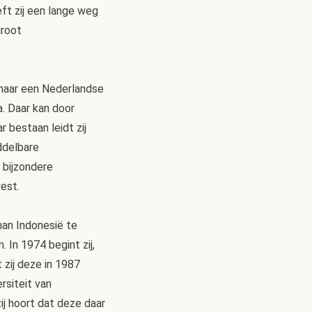
ft zij een lange weg
groot
g naar een Nederlandse
a. Daar kan door
 bestaan leidt zij
ddelbare
 bijzondere
west.
man Indonesië te
 In 1974 begint zij,
 zij deze in 1987
rsiteit van
ij hoort dat deze daar