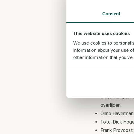
, Leidsch Dagblad, 1
Provoost: ‘Promoveren
Consent
de Cirkel’., NRC, 15 ja
1988
studeert af in w
This website uses cookies
1989
Begint met een 
We use cookies to personalis
1942.
information about your use of
1999
Promoveert op 16
other information that you’ve
Henri Borel.
2016
Govaars-Tjia over
Bronnen
Lloyd Haft, Chr
overlijden.
Onno Havermans:
Foto: Dick Hoge
Frank Provoost: