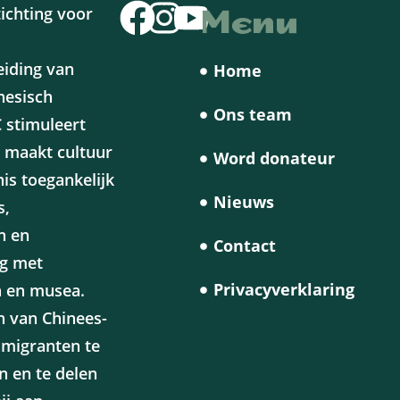
Menu
tichting voor
eiding van
Home
nesisch
Ons team
 stimuleert
 maakt cultuur
Word donateur
is toegankelijk
Nieuws
s,
n en
Contact
g met
Privacyverklaring
n en musea.
n van Chinees-
 migranten te
 en te delen