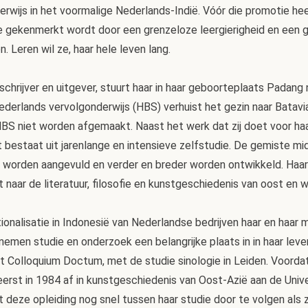
rwijs in het voormalige Nederlands-Indië. Vóór die promotie hee
e gekenmerkt wordt door een grenzeloze leergierigheid en een 
 Leren wil ze, haar hele leven lang.
, schrijver en uitgever, stuurt haar in haar geboorteplaats Padan
ederlands vervolgonderwijs (HBS) verhuist het gezin naar Batavi
 niet worden afgemaakt. Naast het werk dat zij doet voor haar
bestaat uit jarenlange en intensieve zelfstudie. De gemiste mi
 worden aangevuld en verder en breder worden ontwikkeld. Haar
t naar de literatuur, filosofie en kunstgeschiedenis van oost en 
ionalisatie in Indonesië van Nederlandse bedrijven haar en haar 
emen studie en onderzoek een belangrijke plaats in in haar leven.
t Colloquium Doctum, met de studie sinologie in Leiden. Voordat
 eerst in 1984 af in kunstgeschiedenis van Oost-Azië aan de Unive
t deze opleiding nog snel tussen haar studie door te volgen als z