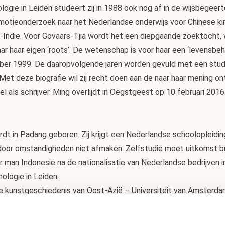
ologie in Leiden studeert zij in 1988 ook nog af in de wijsbegeer
omotieonderzoek naar het Nederlandse onderwijs voor Chinese ki
-Indië. Voor Govaars-Tjia wordt het een diepgaande zoektocht,
naar haar eigen ‘roots’. De wetenschap is voor haar een ‘levensbe
mber 1999. De daaropvolgende jaren worden gevuld met een studi
 Met deze biografie wil zij recht doen aan de naar haar mening o
l als schrijver. Ming overlijdt in Oegstgeest op 10 februari 2016
dt in Padang geboren. Zij krijgt een Nederlandse schoolopleidin
j door omstandigheden niet afmaken. Zelfstudie moet uitkomst b
 man Indonesië na de nationalisatie van Nederlandse bedrijven i
nologie in Leiden.
de kunstgeschiedenis van Oost-Azië – Universiteit van Amsterda
inologie Universiteit Leiden. Lloyd Haft, Chronologie Ming Tien N
 opgemaakt in 2016 na haar overlijden. Onno Havermans: ‘Uitgelee