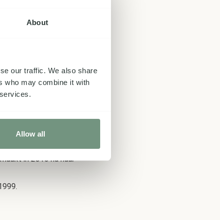
atwijk. Frank
uijpers, ‘Scheuren in
About
rlands-Indië 1900-
se our traffic. We also share
ers who may combine it with
voor van de schrijver
 services.
Allow all
emaakt in 2016 na haar
1999.