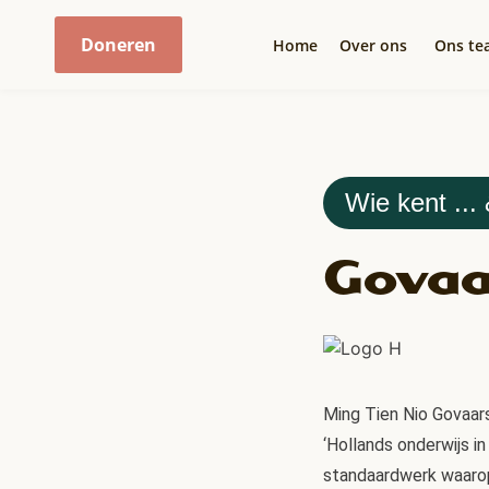
Doneren
Home
Over ons
Ons te
Wie kent ... 
Govaar
Ming Tien Nio Govaars
‘Hollands onderwijs in
standaardwerk waarop 