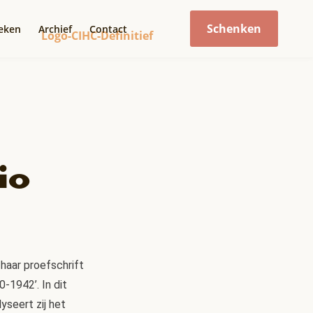
Schenken
eken
Archief
Contact
io
haar proefschrift
-1942’. In dit
yseert zij het