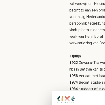
zal verdwijnen. Na sin
begint zij aan een pr
voormalig Nederlands
persoonlijk tegelijk, 
vindt plaats in dece
werk van Henri Borel.
verwaarlozing van Bore
Tijdlijn
1922
Govaars-Tjia wor
hbs in Batavia kan zi
1958
Verlaat met haar
1974
Begint studie si
1984
studeert af in 
1987
studeert af in s
ongedateerd, mogelijk