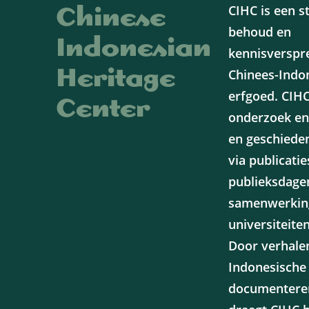
Chinese
CIHC is een s
behoud en
Indonesian
kennisverspr
Heritage
Chinees-Indo
erfgoed. CIHC
Center
onderzoek en
en geschieden
via publicatie
publieksdage
samenwerkin
universiteite
Door verhale
Indonesische
documenteren