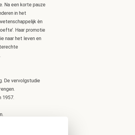
te. Na een korte pauze
nderen in het
 wetenschappelijk èn
hoefte’. Haar promotie
e naar het leven en
nterechte
.
g. De vervolgstudie
rengen.
n 1957.
m.
io Govaars-Tjia,
rd, dat ben ik nooit.’